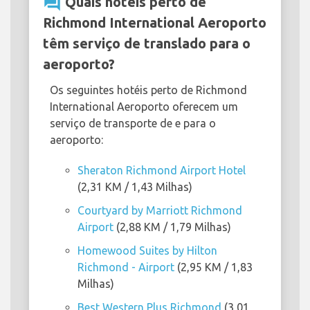
question_answer
Quais hotéis perto de
Richmond International Aeroporto
têm serviço de translado para o
aeroporto?
Os seguintes hotéis perto de Richmond
International Aeroporto oferecem um
serviço de transporte de e para o
aeroporto:
Sheraton Richmond Airport Hotel
(2,31 KM / 1,43 Milhas)
Courtyard by Marriott Richmond
Airport
(2,88 KM / 1,79 Milhas)
Homewood Suites by Hilton
Richmond - Airport
(2,95 KM / 1,83
Milhas)
Best Western Plus Richmond
(3,01